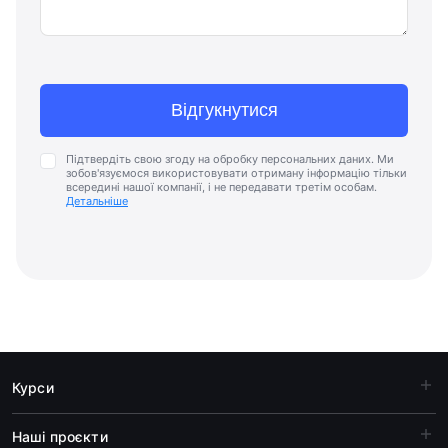
Відгукнутися
Підтвердіть свою згоду на обробку персональних даних. Ми
зобов'язуємося використовувати отриману інформацію тільки
всередині нашої компанії, і не передавати третім особам.
Детальніше
Курси
Наші проєкти