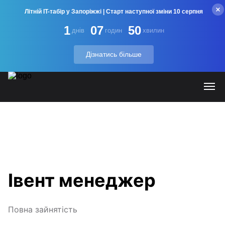
Літній IT-табір у Запоріжжі | Старт наступної зміни 10 серпня
1
07
50
днів
годин
хвилин
Дізнатись більше
Івент менеджер
Повна зайнятість