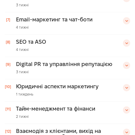
3 тижні
Email-маркетинг та чат-боти
[7]
4 тижні
SEO та ASO
[8]
4 тижні
Digital PR та управління репутацією
[9]
3 тижні
Юридичні аспекти маркетингу
[10]
1 тиждень
Тайм-менеджмент та фінанси
[11]
2 тижні
Взаємодія з клієнтами, вихід на
[12]