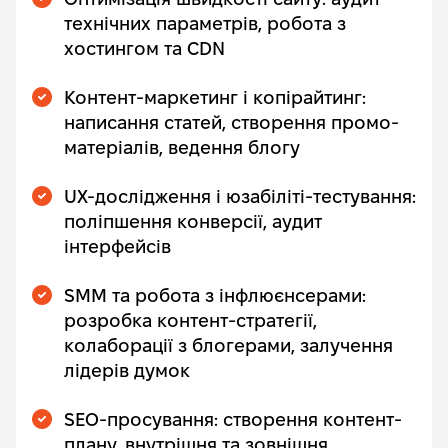
Оптимізація швидкості сайту: аудит
технічних параметрів, робота з
хостингом та CDN
Контент-маркетинг і копірайтинг:
написання статей, створення промо-
матеріалів, ведення блогу
UX-дослідження і юзабіліті-тестування:
поліпшення конверсії, аудит
інтерфейсів
SMM та робота з інфлюєнсерами:
розробка контент-стратегії,
колаборації з блогерами, залучення
лідерів думок
SEO-просування: створення контент-
плану, внутрішня та зовнішня