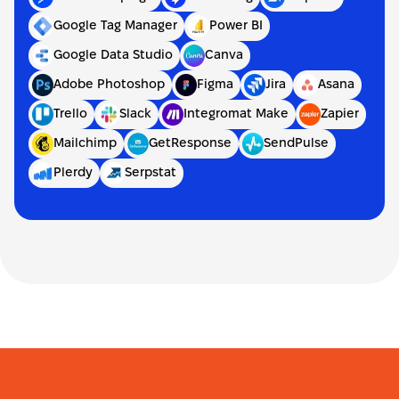
Google Tag Manager
Power BI
Google Data Studio
Canva
Adobe Photoshop
Figma
Jira
Asana
Trello
Slack
Integromat Make
Zapier
Mailchimp
GetResponse
SendPulse
Plerdy
Serpstat