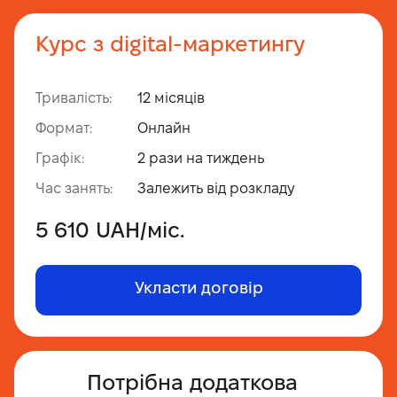
Курс з digital-маркетингу
Тривалість:
12 місяців
Формат:
Онлайн
Графік:
2 рази на тиждень
Час занять:
Залежить від розкладу
5 610
UAH
/міс.
Укласти договір
Потрібна додаткова