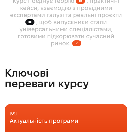
К
у
р
с
п
о
є
д
н
у
є
т
е
о
р
і
ю
,
п
р
а
к
т
и
ч
н
і
к
е
й
с
и
,
в
з
а
є
м
о
д
і
ю
з
п
р
о
в
і
д
н
и
м
и
е
к
с
п
е
р
т
а
м
и
г
а
л
у
з
і
т
а
р
е
а
л
ь
н
і
п
р
о
є
к
т
и
,
щ
о
б
в
и
п
у
с
к
н
и
к
и
с
т
а
л
и
у
н
і
в
е
р
с
а
л
ь
н
и
м
и
с
п
е
ц
і
а
л
і
с
т
а
м
и
,
г
о
т
о
в
и
м
и
п
і
д
к
о
р
ю
в
а
т
и
с
у
ч
а
с
н
и
й
р
и
н
о
к
.
Ключові
переваги курсу
[01]
Актуальність програми