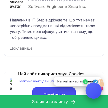
Software Engineer в Snap Inc.
Навчання в IT Step відрізняє те, що тут немає
непотрібних предметів, які відволікають твою
увагу. Ти можеш сфокусуватися на тому, що
тобі реально цікаво.
Докладніше
Цей сайт використовує Cookies
Яценко Євген
Політика конфіденційності
Project manager в PINGUIN-
Прийняти
STUDIO
Залишити заявку
В нас був хороший викладач, який підтримував