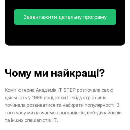
Завантажити детальну програму
Чому ми найкращі?
Комп'ютерна Академія IT STEP розпочала свою
діяльність у 1999 році, коли IT-індустрія лише
починала розвиватися та набирати популярності. З
того часу ми навчаємо програмістів, веб-дизайнерів
та інших спеціалістів ІТ.