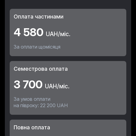
Оплата частинами
4 580
UAH/міс.
За оплати щомісяця
Семестрова оплата
3 700
UAH/міс.
За умов оплати
на півроку: 22 200 UAH
Повна оплата