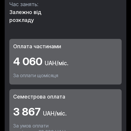
Час занять:
Залежно від
розкладу
Оплата частинами
4 060
UAH/міс.
За оплати щомісяця
Семестрова оплата
3 867
UAH/міс.
За умов оплати