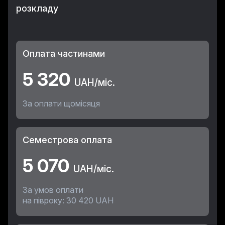
розкладу
Оплата частинами
5 320
UAH/міс.
За оплати щомісяця
Семестрова оплата
5 070
UAH/міс.
За умов оплати
на півроку: 30 420 UAH