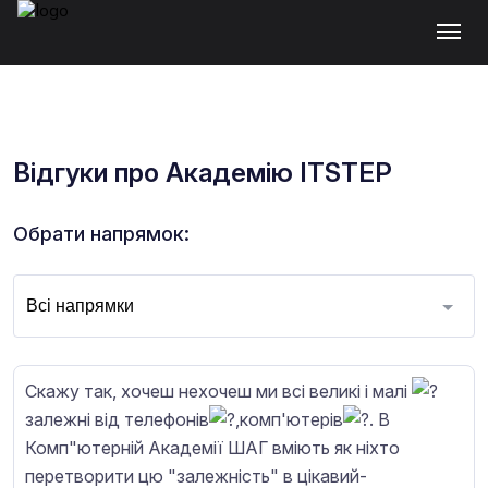
Відгуки про Академію ITSTEP
Обрати напрямок:
Скажу так, хочеш нехочеш ми всі великі і малі
залежні від телефонів
,комп'ютерів
. В
Комп"ютерній Академії ШАГ вміють як ніхто
перетворити цю "залежність" в цікавий-