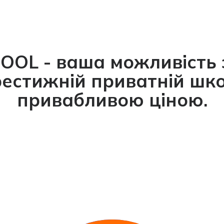
HOOL -
ваша можливість 
престижній приватній шко
привабливою ціною.