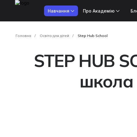
Навчання
Про Академію
Бл
Головна
Освіта для дітей
Step Hub School
STEP HUB S
школа 