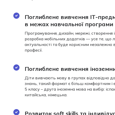
Поглиблене вивчення ІТ-предм
в межах навчальної програми
Програмування, дизайн, мережі, створення іг
розробка мобільних додатків — усе те, що 
актуальності та буде корисним незалежно 
професії.
Поглиблене вивчення іноземн
Діти вивчають мову в групах відповідно до
знань, такий формат є більш комфортним і 
5 класу – друга іноземна мова на вибір: іспа
китайська, німецька.
Розвиток soft skills та індивід