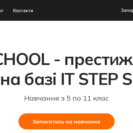
Запо
ог
Контакти
CHOOL - престиж
на базі IT STEP
Навчання з 5 по 11 клас
Записатись на навчання