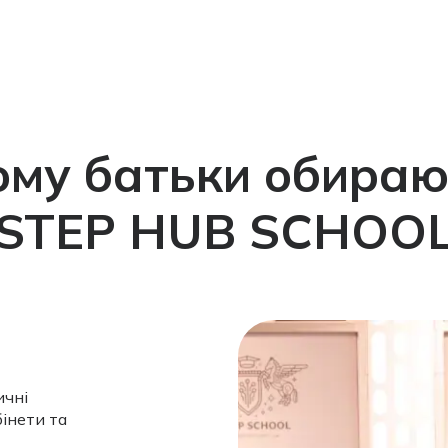
ому батьки обираю
STEP HUB SCHOO
ичні
бінети та