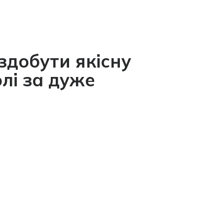
здобути якісну
лі
за дуже
2
Унікальна гейміфікована навчальна
платформа, робить процес навчання
захоплюючим.