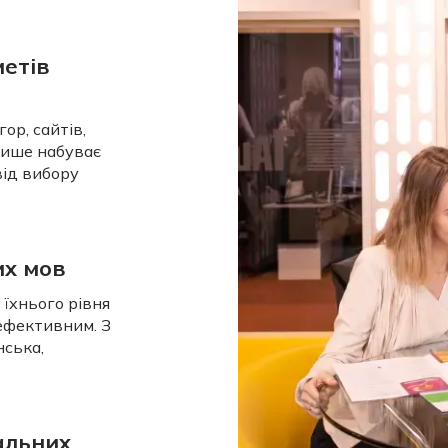
етів
ор, сайтів,
лише набуває
від вибору
их мов
 їхнього рівня
ефективним. З
нська,
уальних