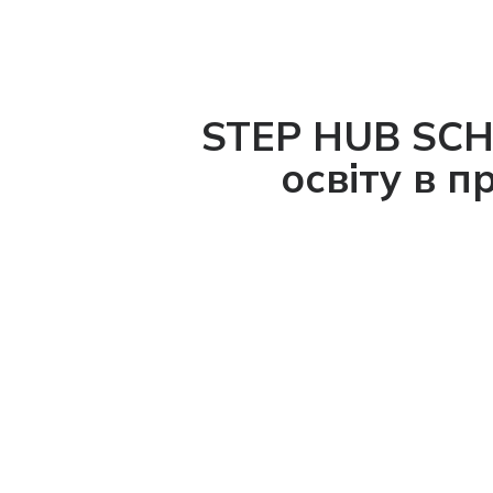
STEP HUB SC
освіту в 
1
Ефективне поєднання дистанційного та
денного форматів навчання забезпечує
учням високу залученість.