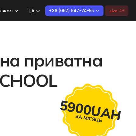
+38 (067) 547-74-55
ріжжя
UA
Live
на приватна
 SCHOOL
5900
UAH
ЗА МІСЯЦЬ