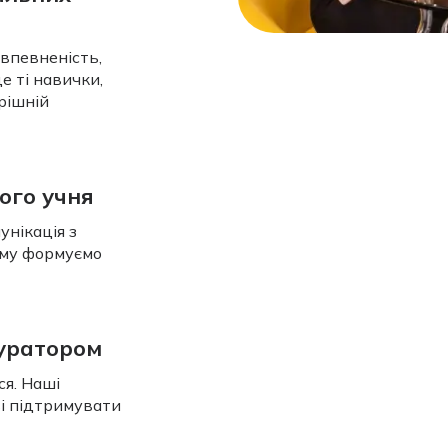
 впевненість,
е ті навички,
рішній
ого учня
унікація з
ому формуємо
куратором
я. Наші
ві підтримувати