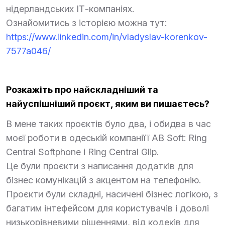
нідерландських ІТ-компаніях.
Ознайомитись з історією можна тут:
https://www.linkedin.com/in/vladyslav-korenkov-
7577a046/
Розкажіть про найскладніший та
найуспішніший проєкт, яким ви пишаєтесь?
В мене таких проєктів було два, і обидва в час
моєї роботи в одеській компаніїї AB Soft: Ring
Central Softphone і Ring Central Glip.
Це були проєкти з написання додатків для
бізнес комунікацій з акцентом на телефонію.
Проєкти були складні, насичені бізнес логікою, з
багатим інтефейсом для користувачів і доволі
низькорівневими рішеннями, від кодеків для