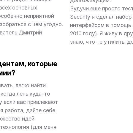
долгоживущим.
всех основных
Будучи еще просто тес
особенно неприятной
Security я сделал набо
азобраться с чем угодно.
интерфейсом в помощь т
аватель Дмитрий
2010 году). Я живу в др
знаю, что те утилиты д
дентам, которые
мии?
вать, легко найти
когда лень куда-то
у если вас привлекают
я работа, дайте себе
ожество идей.
 технология (для меня