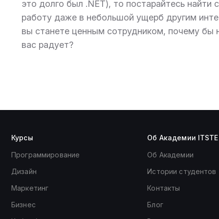
это долго был .NET), то постарайтесь найт
работу даже в небольшой ущерб другим инте
вы станете ценным сотрудником, почему бы н
вас радует?
Курсы
Об Академии ITSTE
Программирование
Об Академии
Дизайн
Истории студентов
Маркетинг
Контакты
Бизнес
Блог