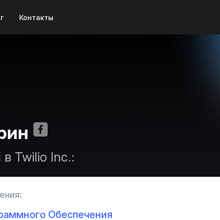
г
Контакты
рин
в Twilio Inc.:
ения:
раммного Обеспечения