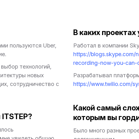
В каких проектах
ми пользуются Uber,
Работал в компании Sky
ие.
https://blogs.skype.com/
recording-now-you-can-c
 выбор технологий,
хитектуры новых
Разрабатывал платфор
их, сотрудничество с
https://www.twilio.com/s
Какой самый сло
 ITSTEP?
которым вы горд
илось
Было много разных прое
 мне увидеть общую