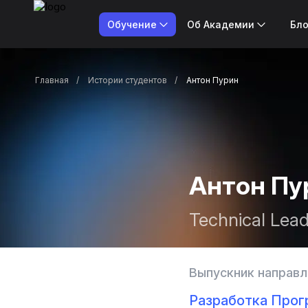
Обучение
Об Академии
Бло
Главная
Истории студентов
Антон Пурин
Антон Пу
Technical Lead 
Выпускник направл
Разработка Прог