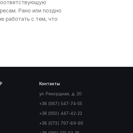
и соответствующую
ресам. Рано или поздно
е работать с тем, что
P
Контакты
ул. Рекордная, д. 20
+38 (067) 547-74-55
+38 (050) 447-42-22
+38 (073) 797-89-90
+38 (061) 221-03-35