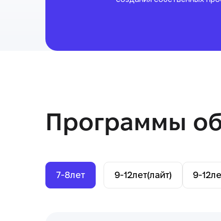
Программы об
7-8
лет
9-12
лет
(лайт)
9-12
ле