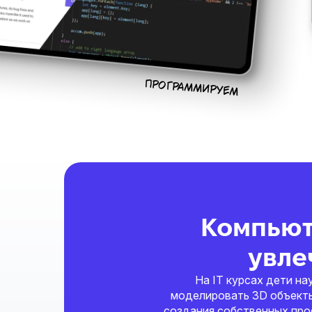
ПРОГРАММИРУЕМ
Компьют
увле
На IT курсах дети на
моделировать 3D объекты 
создания собственных проек