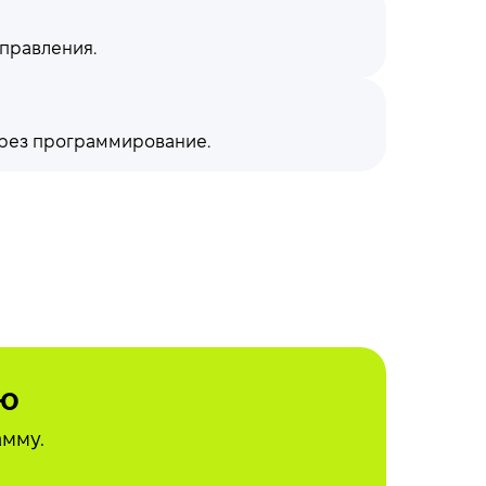
управления.
через программирование.
ию
амму.