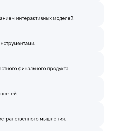
данием интерактивных моделей.
 инструментами.
естного финального продукта.
цсетей.
ространственного мышления.