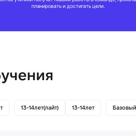
планировать и достигать цели.
учения
т
13-14
лет
(лайт)
13-14
лет
Базовый