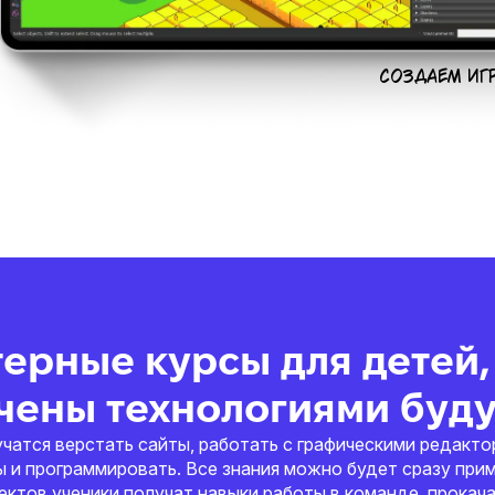
СОЗДАЕМ ИГ
ерные курсы для детей,
чены технологиями буд
учатся верстать сайты, работать с графическими редакто
и программировать. Все знания можно будет сразу прим
тов ученики получат навыки работы в команде, прокачают