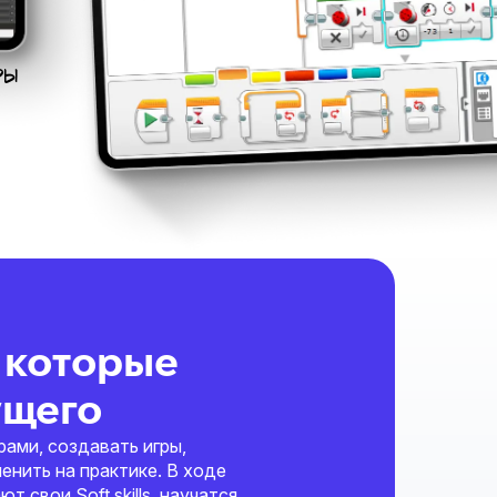
РЫ
 которые
ущего
рами, создавать игры,
енить на практике. В ходе
 свои Soft skills, научатся