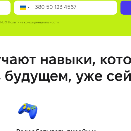
нных
Политика конфиденциальности
учают навыки, кот
 будущем, уже се