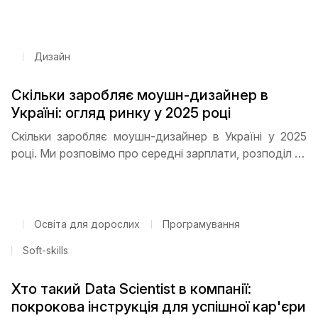
технологій. Програмування, дизайн, кібербезпека,
Data Science та DevOps - які спеціальності
користуються найбільшим попитом та як почати
кар’єру з нуля
Дизайн
Скільки заробляє моушн-дизайнер в
Україні: огляд ринку у 2025 році
Скільки заробляє моушн-дизайнер в Україні у 2025
році. Ми розповімо про середні зарплати, розподіл за
досвідом, перспективи фрилансу та віддаленої
роботи, а також поради, як швидко прокачати
навички й отримати високий дохід
Освіта для дорослих
Програмування
Soft-skills
Хто такий Data Scientist в компанії:
покрокова інструкція для успішної кар'єри