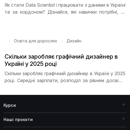
Як стати Data Scientist і працювати з даними в Україні
та за кордоном? Дізнайся, які навички потрібні, як
будувати портфоліо, проходити стажування та
знайти першу роботу. Покрокова інструкція та
поради від ITSTEP Academy допоможуть
стартувати кар’єру.
Освіта для дорослих
Дизайн
Скільки заробляє графічний дизайнер в
Україні у 2025 році
Скільки заробляє графічний дизайнер в Україні у 2025
році. Середні зарплати, розподіл за рівнем досвіду,
вплив міста на доходи, перспективи кар’єрного
росту та особливості роботи на фрілансі для
дизайнерів різних рівнів
Курси
Наші проєкти